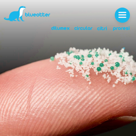
SOBRE
SERVIÇOS
NOTÍCIAS
LICENÇAS
MEDIA
CARREIRAS
CONTACTOS
ÁREA CLIENTE