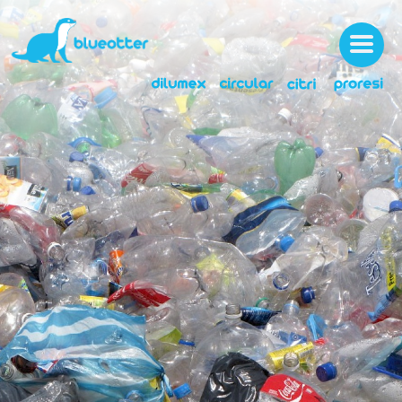
SOBRE
SERVIÇOS
NOTÍCIAS
LICENÇAS
MEDIA
CARREIRAS
CONTACTOS
ÁREA CLIENTE